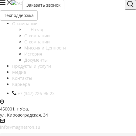
Заказать звонок
Техподдержка
О компании
Назад
О компании
О компании
Миссия и Ценности
История
Документы
Продукты и услуги
Медиа
Контакты
Карьера
+7 (347) 226-96-23
450001, г Уфа,
ул. Кировоградская, 34
info@magnetron.su