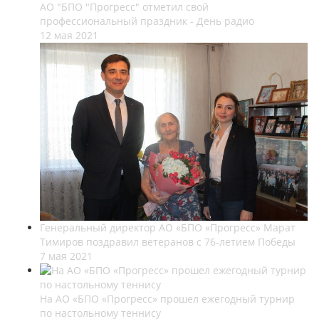
АО "БПО "Прогресс" отметил свой
профессиональный праздник - День радио
12 мая 2021
Генеральный директор АО «БПО «Прогресс» Марат
Тимиров поздравил ветеранов с 76-летием Победы
7 мая 2021
На АО «БПО «Прогресс» прошел ежегодный турнир
по настольному теннису