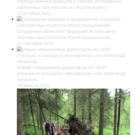
помощи военнослужащим и семьям, потерявшим
кормильца, при участии в спецоперации Z
27 октября 2022
Сотрудники уфимского предприятия Концерна
«Автоматика» посетили Музей Калашникова
20 сентября 2022
Новым генеральным директором АО «БПО
«Прогресс» Концерна «Автоматика» стал Александр
Некрасов.
18 августа 2022