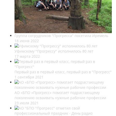
Группа сотрудников "Прогресса" посетила Иремель
18 июня 2022
Уфимскому "Прогрессу" исполнилось 80 лет
17 марта 2022
Первый раз в первый класс, первый раз в "Прогресс"
1 сентября 2021
АО «БПО «Прогресс» помогает подрастающему
поколению осваивать нужные рабочие профессии
23 июля 2021