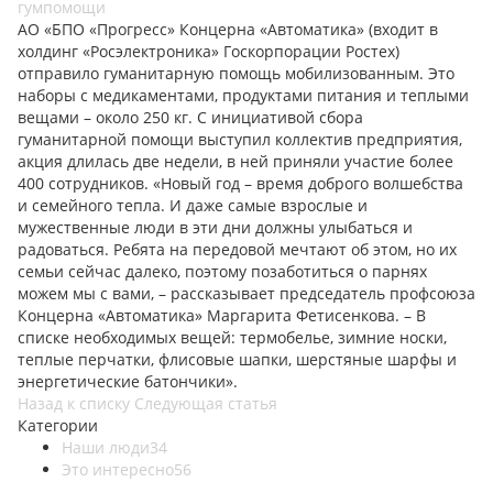
АО «БПО «Прогресс» Концерна «Автоматика» (входит в
холдинг «Росэлектроника» Госкорпорации Ростех)
отправило гуманитарную помощь мобилизованным. Это
наборы с медикаментами, продуктами питания и теплыми
вещами – около 250 кг. С инициативой сбора
гуманитарной помощи выступил коллектив предприятия,
акция длилась две недели, в ней приняли участие более
400 сотрудников. «Новый год – время доброго волшебства
и семейного тепла. И даже самые взрослые и
мужественные люди в эти дни должны улыбаться и
радоваться. Ребята на передовой мечтают об этом, но их
семьи сейчас далеко, поэтому позаботиться о парнях
можем мы с вами, – рассказывает председатель профсоюза
Концерна «Автоматика» Маргарита Фетисенкова. – В
списке необходимых вещей: термобелье, зимние носки,
теплые перчатки, флисовые шапки, шерстяные шарфы и
энергетические батончики».
Назад к списку
Следующая статья
Категории
Наши люди
34
Это интересно
56